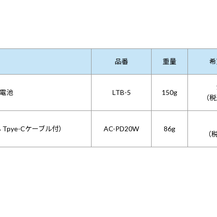
品番
重量
希
電池
LTB-5
150g
（税
Tpye-Cケーブル付）
AC-PD20W
86g
（税