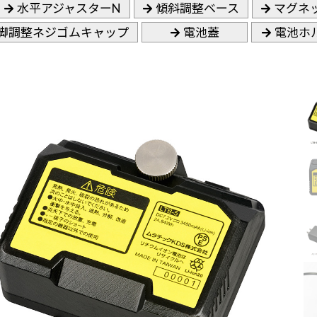
水平アジャスターN
傾斜調整ベース
マグネ
脚調整ネジゴムキャップ
電池蓋
電池ホ