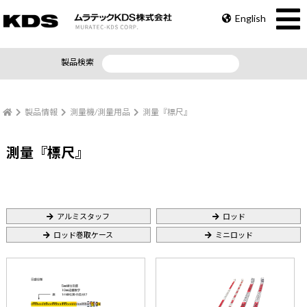
English
製品検索
製品情報
測量機/測量用品
測量『標尺』
測量『標尺』
アルミスタッフ
ロッド
ロッド巻取ケース
ミニロッド