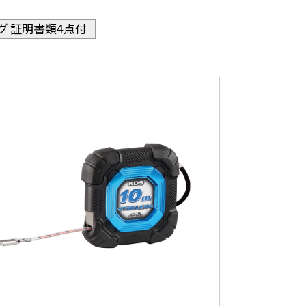
グ 証明書類4点付