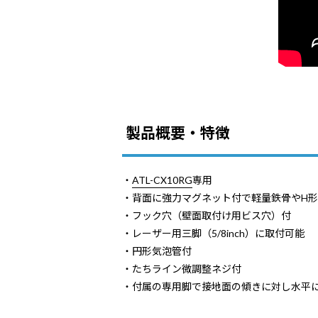
製品概要・特徴
・
ATL-CX10RG
専用
・背面に強力マグネット付で軽量鉄骨やH
・フック穴（壁面取付け用ビス穴）付
・レーザー用三脚（5/8inch）に取付可能
・円形気泡管付
・たちライン微調整ネジ付
・付属の専用脚で接地面の傾きに対し水平