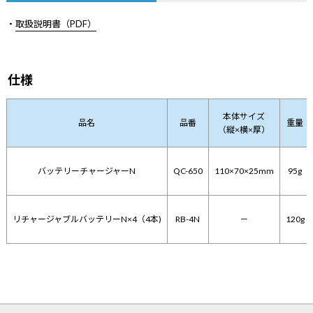
・
取扱説明書（PDF）
仕様
本体サイズ
品名
品番
重量
（縦×横×厚）
バッテリーチャージャーN
QC-650
110×70×25mm
95g
リチャージャブルバッテリーN×4（4本)
RB-4N
－
120g