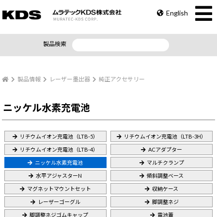
English
製品検索
製品情報
レーザー墨出器
純正アクセサリー
ニッケル水素充電池
リチウムイオン充電池（LTB-5）
リチウムイオン充電池（LTB-3H）
リチウムイオン充電池（LTB-4）
ACアダプター
ニッケル水素充電池
マルチクランプ
水平アジャスターN
傾斜調整ベース
マグネットマウントセット
収納ケース
レーザーゴーグル
脚調整ネジ
脚調整ネジゴムキャップ
電池蓋