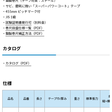
・鋼製巻尺（テープ材質：スチール）
・サビ、磨耗に強い「スーパーパワーコート」テープ
・455mm ピッチマーク付
・JIS 1級
・
試験証明書発行可
（別料金）
・
巻尺目盛仕様一覧（PDF）
・
鋼製巻尺補正方法（PDF）
カタログ
・
カタログ（PDF）
仕様
本
品名
品番
長さ
テープ巾/厚み
重さ
標準張力
縦×横