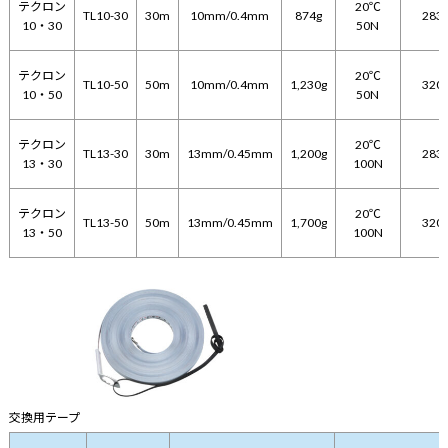
テクロン
20℃
TL10-30
30m
10mm/0.4mm
874g
283
10・30
50N
テクロン
20℃
TL10-50
50m
10mm/0.4mm
1,230g
320
10・50
50N
テクロン
20℃
TL13-30
30m
13mm/0.45mm
1,200g
283
13・30
100N
テクロン
20℃
TL13-50
50m
13mm/0.45mm
1,700g
320
13・50
100N
交換用テープ