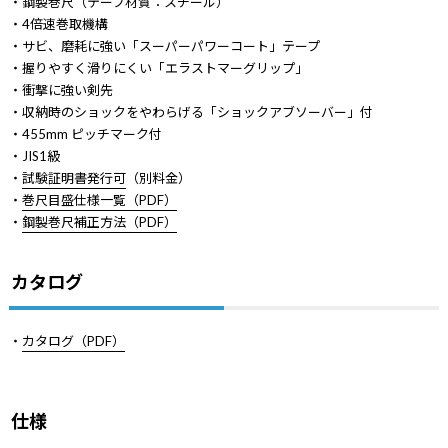
・鋼製巻尺（テープ材質：スチール）
・4倍速巻取機構
・サビ、磨耗に強い「スーパーパワーコート」テープ
・握りやすく滑りにくい「エラストマーグリップ」
・衝撃に強い剣先
・収納時のショックをやわらげる「ショックアブソーバー」付
・455mm ピッチマーク付
・JIS1級
・
試験証明書発行可
（別料金）
・
巻尺目盛仕様一覧（PDF）
・
鋼製巻尺補正方法（PDF）
カタログ
・
カタログ（PDF）
仕様