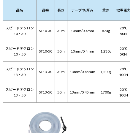
品名
品番
長さ
テープ巾/厚み
重さ
標準張力
スピードテクロン
20℃
ST10-30
30m
10mm/0.4mm
874g
10・30
50N
スピードテクロン
20℃
ST10-50
50m
10mm/0.4mm
1,230g
10・50
50N
スピードテクロン
20℃
ST13-30
30m
13mm/0.45mm
1,200g
13・30
100N
スピードテクロン
20℃
ST13-50
50m
13mm/0.45mm
1700g
13・50
100N