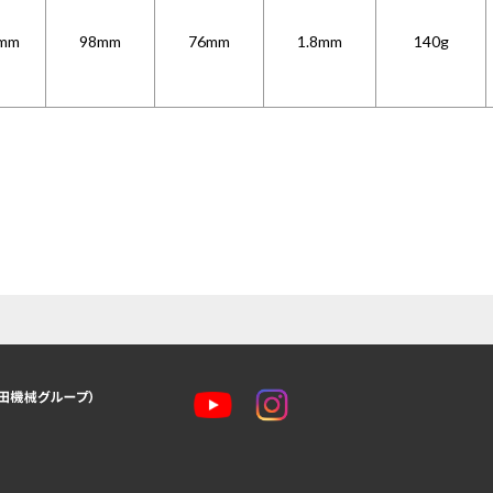
mm
98mm
76mm
1.8mm
140g