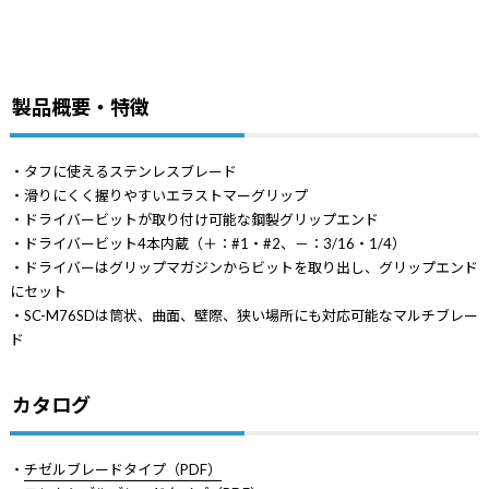
製品概要・特徴
・タフに使えるステンレスブレード
・滑りにくく握りやすいエラストマーグリップ
・ドライバービットが取り付け可能な鋼製グリップエンド
・ドライバービット4本内蔵（＋：#1・#2、－：3/16・1/4）
・ドライバーはグリップマガジンからビットを取り出し、グリップエンド
にセット
・SC-M76SDは筒状、曲面、壁際、狭い場所にも対応可能なマルチブレー
ド
カタログ
・
チゼルブレードタイプ（PDF）