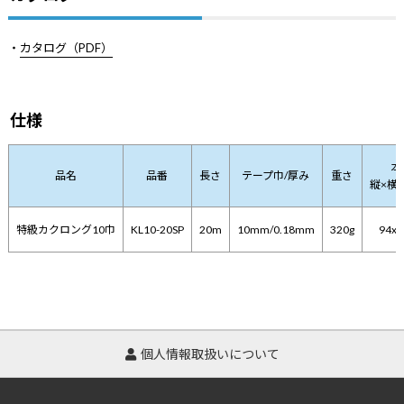
・
カタログ（PDF）
仕様
本
品名
品番
長さ
テープ巾/厚み
重さ
縦×横
特級カクロング10巾
KL10-20SP
20m
10mm/0.18mm
320g
94x
個人情報取扱いについて