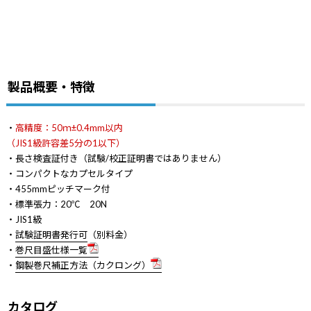
製品概要・特徴
・
高精度：50ｍ±0.4mm以内
（JIS1級許容差5分の1以下）
・長さ検査証付き（試験/校正証明書ではありません）
・コンパクトなカプセルタイプ
・455mmピッチマーク付
・標準張力：20℃ 20N
・JIS1級
・
試験証明書発行可
（別料金）
・
巻尺目盛仕様一覧
・
鋼製巻尺補正方法（カクロング）
カタログ