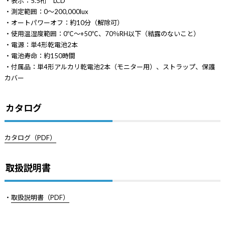
・表示：5.5桁 LCD
・測定範囲：0～200,000lux
・オートパワーオフ：約10分（解除可）
・使用温湿度範囲：0℃～+50℃、70％RH以下（結露のないこと）
・電源：単4形乾電池2本
・電池寿命：約150時間
・付属品：単4形アルカリ乾電池2本（モニター用）、ストラップ、保護
カバー
カタログ
カタログ（PDF）
取扱説明書
・
取扱説明書（PDF）