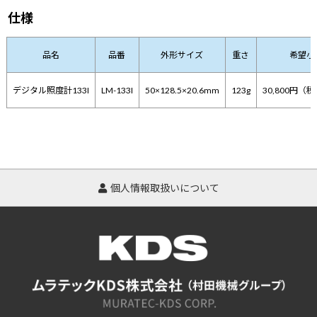
仕様
品名
品番
外形サイズ
重さ
希望小
デジタル照度計133I
LM-133I
50×128.5×20.6mm
123g
30,800円（税
個人情報取扱いについて