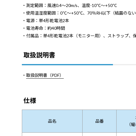
・測定範囲：風速0.4～20m/s、温度-10℃～+50℃
・使用温湿度範囲：0℃～+50℃、70％RH以下（結露のな
・電源：単4形乾電池2本
・電池寿命：約40時間
・付属品：単4形乾電池2本（モニター用）、ストラップ、
取扱説明書
・
取扱説明書（PDF）
仕様
品名
品番
（幅