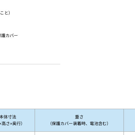
いこと）
保護カバー
本体寸法
重さ
×高さ×奥行）
（保護カバー装着時、電池含む）