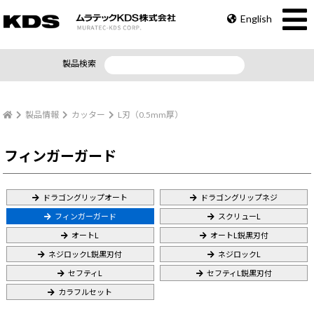
English
製品検索
製品情報
カッター
L刃（0.5mm厚）
フィンガーガード
ドラゴングリップオート
ドラゴングリップネジ
フィンガーガード
スクリューL
オートL
オートL鋭黒刃付
ネジロックL鋭黒刃付
ネジロックL
セフティL
セフティL鋭黒刃付
カラフルセット