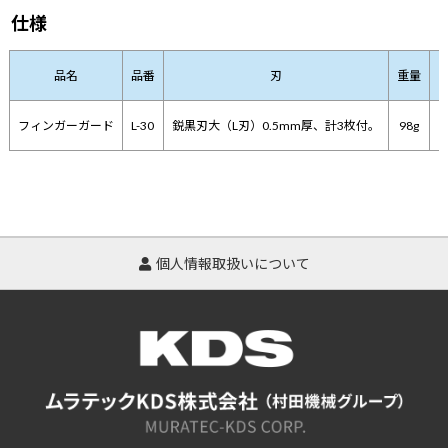
仕様
品名
品番
刃
重量
フィンガーガード
L-30
鋭黒刃大（L刃）0.5mm厚、計3枚付。
98g
個人情報取扱いについて