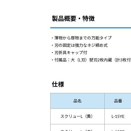
製品概要・特徴
・薄物から厚物までの万能タイプ
・刃の固定は強力なネジ締め式
・刃折具キャップ付
・付属品：大（L刃）替刃2枚内蔵（計3枚付
仕様
品名
品番
スクリューL（黄）
L-15YE