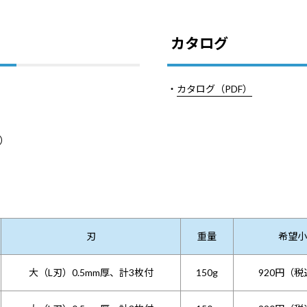
カタログ
・
カタログ（PDF）
）
刃
重量
希望小
大（L刃）0.5mm厚、計3枚付
150g
920円（税込