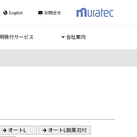
English
お問合せ
明発行サービス
会社案内
オートL
オートL鋭黒刃付