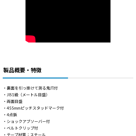
製品概要・特徴
・裏面を引っ掛けて測る鬼爪付
・JIS1級（メートル目盛）
・両面目盛
・455mmピッチスタッドマーク付
・4点鋲
・ショックアブソーバー付
・ベルトクリップ付
・テープ材質：スチール