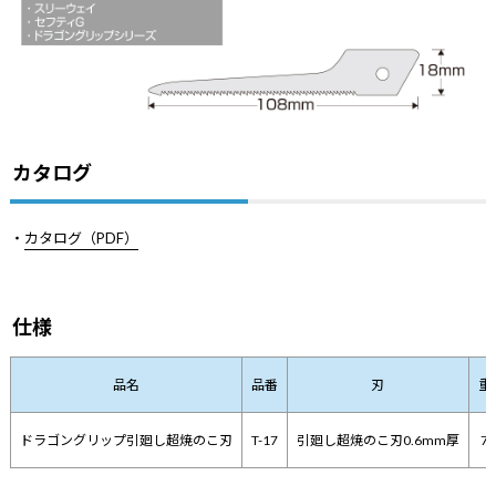
カタログ
・
カタログ（PDF）
仕様
品名
品番
刃
重
ドラゴングリップ引廻し超焼のこ刃
T-17
引廻し超焼のこ刃0.6mm厚
77