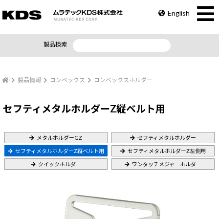
English
製品検索
製品情報
コンベックス
コンベックスホルダー
セフティメタルホルダーZ縦ベルト用
メタルホルダーGZ
セフティメタルホルダー
セフティメタルホルダーZ縦ベルト用
セフティメタルホルダーZ左側用
クイックホルダー
ワンタッチメジャーホルダー