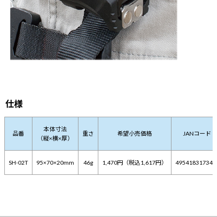
仕様
本体寸法
品番
重さ
希望小売価格
JANコード
（縦×横×厚）
SH-02T
95×70×20mm
46g
1,470円（税込1,617円）
495418317348