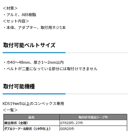
＜材質＞
・アルミ、ABS樹脂
＜セット内容＞
・本体、アダプター、取付用ネジ1本
取付可能ベルトサイズ
・巾40～48mm、厚さ1～2mm以内
・ベルトが二重になっている部分には取付けできません
取付可能機種
KDS19㎜巾以上のコンベックス専用
＜一覧＞