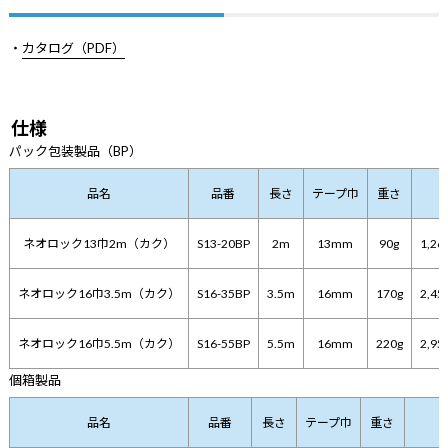
・
カタログ（PDF）
仕様
パック包装製品（BP）
品名
品番
長さ
テープ巾
重さ
ネオロック13巾2m（カク）
S13-20BP
2m
13mm
90g
1,2
ネオロック16巾3.5m（カク）
S16-35BP
3.5m
16mm
170g
2,4
ネオロック16巾5.5m（カク）
S16-55BP
5.5m
16mm
220g
2,9
個箱製品
品名
品番
長さ
テープ巾
重さ