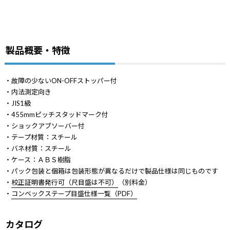
製品概要・特徴
・故障の少ないON-OFFストッパー付
・内法測定向き
・JIS1級
・455mmピッチスタッドマーク付
・ショックアブソーバー付
・テープ材質：スチール
・バネ材質：スチール
・ケース：ＡＢＳ樹脂
・パック包装と個箱は包装形態が異なるだけで製品仕様は同じものです
・
校正証明書発行可（尺目盛は不可）
（別料金）
・
コンベックステープ目盛仕様一覧（PDF）
カタログ