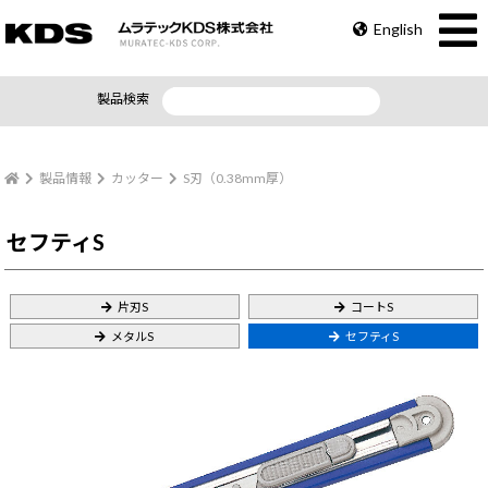
English
製品検索
製品情報
カッター
S刃（0.38mm厚）
セフティS
片刃S
コートS
メタルS
セフティS