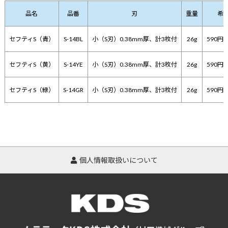
品名
品番
刃
重量
希
セフティS（青）
S-14BL
小（S刃）0.38mm厚、計3枚付
26g
590円
セフティS（黄）
S-14YE
小（S刃）0.38mm厚、計3枚付
26g
590円
セフティS（緑）
S-14GR
小（S刃）0.38mm厚、計3枚付
26g
590円
個人情報取扱いについて