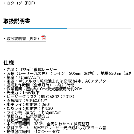
・
カタログ（PDF）
取扱説明書
・
取扱説明書（PDF）
仕様
・光源：可視光半導体レーザー
・波長（レーザー光の色）：ライン：505nm（緑色）、地墨650nm（赤色
・精度：±1mm/7.5m
・電源：単3アルカリ乾電池または充電池4本、ACアダプター
・連続動作時間（全点灯時）：約2.5時間
・作業範囲：屋内約10m/受光器使用時約20m
・光出力：1mW以下
・レーザークラス2（JIS C 6802：2018）
・直角精度：90°±0.017°
・水平ライン照射角：360°
・たちライン照射角：約130°
・ライン幅（目安）：約2mm/5m
・制動方式：磁気制動方式
・自動補正範囲：約±2°
・本体回転範囲：360°、全周にわたって微調整可
・傾斜アラーム：約±2°でレーザー光点滅およびアラーム音
・動作温度範囲：-10℃～＋40℃