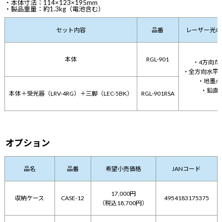
・本体寸法：114×123×195mm
・製品重量：約1.3kg（電池含む）
セット内容
品番
レーザー光の
本体
RGL-901
・4方向た
・全方向水平
・地墨点
・鉛直
本体＋受光器（LRV-4RG）＋三脚（LEC-5BK）
RGL-901RSA
オプション
品名
品番
希望小売価格
JANコード
17,000円
収納ケース
CASE-12
4954183175375
（税込18,700円）