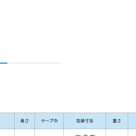
）
長さ
テープ巾
包装寸法
重さ