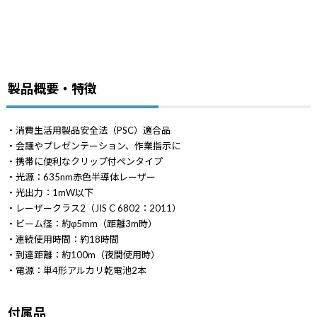
製品概要・特徴
・消費生活用製品安全法（PSC）適合品
・会議やプレゼンテーション、作業指示に
・携帯に便利なクリップ付ペンタイプ
・光源：635nm赤色半導体レーザー
・光出力：1mW以下
・レーザークラス2（JIS C 6802：2011）
・ビーム径：約φ5mm（距離3m時）
・連続使用時間：約18時間
・到達距離：約100m（夜間使用時）
・電源：単4形アルカリ乾電池2本
付属品