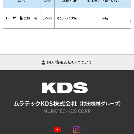
品名
品番
本体寸法
本体重さ（電池含む）
レーザー指示棒 赤
LPR-1
φ13.2×133mm
64g
（税
個人情報取扱いについて