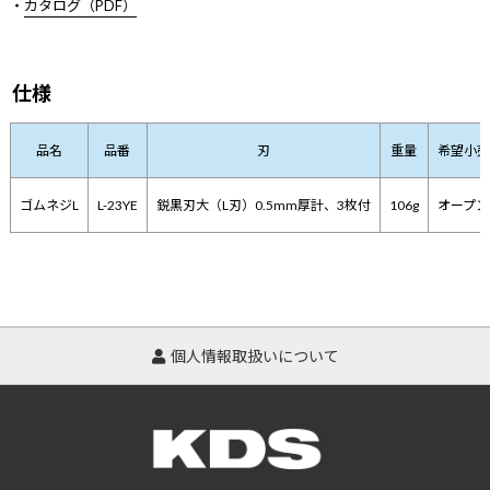
・
カタログ（PDF）
仕様
品名
品番
刃
重量
希望小売
ゴムネジL
L-23YE
鋭黒刃大（L刃）0.5mm厚計、3枚付
106g
オープン
個人情報取扱いについて