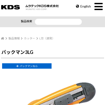
English
製品検索
製品情報
カッター
L刃（連発）
パックマン3LG
パックマン3LG