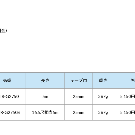
料金）
）
品番
長さ
テープ巾
重さ
希
TR-G2750
5m
25mm
367g
5,150
R-G2750S
16.5尺相当5m
25mm
367g
5,150