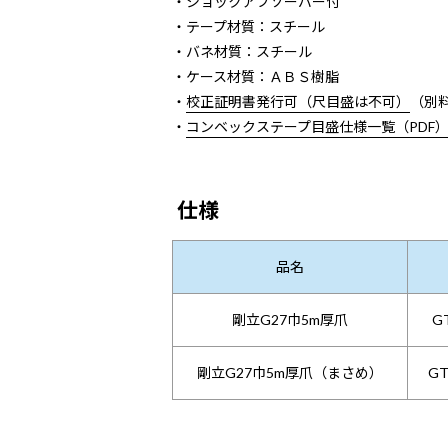
・ショックアブソーバー付
・テープ材質：スチール
・バネ材質：スチール
・ケース材質：ＡＢＳ樹脂
・
校正証明書発行可（尺目盛は不可）
（別
・
コンベックステープ目盛仕様一覧（PDF
仕様
品名
剛立G27巾5m厚爪
G
剛立G27巾5m厚爪（まさめ）
GT