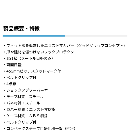
製品概要・特徴
・フィット感を追求したエラストマカバー（グッドグリップコンセプト）
・爪や建材を傷つけないフックプロテクター
・JIS1級（メートル目盛のみ）
・両面目盛
・455mmピッチスタッドマーク付
・ベルトクリップ付
・4点鋲
・ショックアブソーバー付
・テープ材質：スチール
・バネ材質：スチール
・カバー材質：エラストマ樹脂
・ケース材質：ＡＢＳ樹脂
・ベルトクリップ付
・
コンベックステープ目盛仕様一覧（PDF）