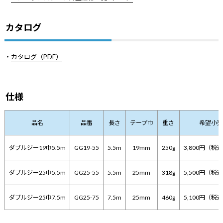
カタログ
・
カタログ（PDF）
仕様
品名
品番
長さ
テープ巾
重さ
希望小売
ダブルジー19巾5.5m
GG19-55
5.5m
19mm
250g
3,800円（税込
ダブルジー25巾5.5m
GG25-55
5.5m
25mm
318g
5,500円（税込
ダブルジー25巾7.5m
GG25-75
7.5m
25mm
460g
5,100円（税込