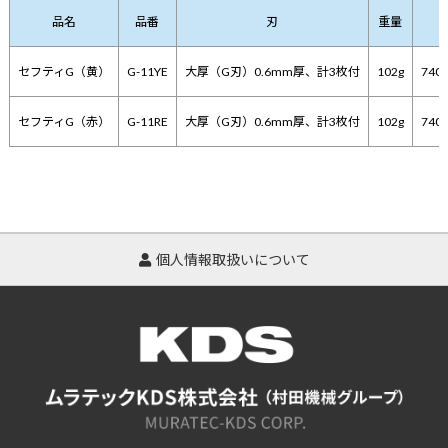
品名
品番
刃
重量
セフティG（黄）
G-11YE
大厚（G刃）0.6mm厚、計3枚付
102g
74
セフティG（赤）
G-11RE
大厚（G刃）0.6mm厚、計3枚付
102g
74
個人情報取扱いについて