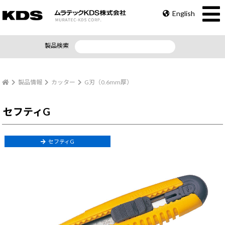
English
製品検索
製品情報
カッター
G刃（0.6mm厚）
セフティG
セフティG