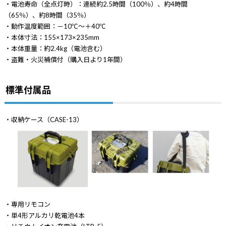
・電池寿命（全点灯時）：連続約2.5時間（100％）、約4時間
（65％）、約8時間（35％）
・動作温度範囲：－10℃～＋40℃
・本体寸法：155×173×235mm
・本体重量：約2.4kg（電池含む）
・盗難・火災補償付（購入日より1年間）
標準付属品
・収納ケース（CASE-13）
・専用リモコン
・単4形アルカリ乾電池4本