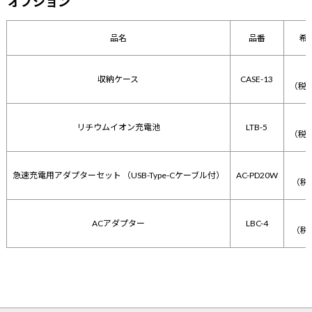
オプション
品名
品番
希
1
収納ケース
CASE-13
（税込
1
リチウムイオン充電池
LTB-5
（税込
急速充電用アダプターセット （USB-Type-Cケーブル付）
AC-PD20W
（税込
ACアダプター
LBC-4
（税込