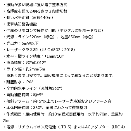
・振動が多い現場に強い電子整準方式
・高輝度を超える明るさの３段階切替
・長い水平距離（直径140ｍ）
・衝撃検知警告機能
・付属のリモコンで操作が可能（デジタル勾配モードなど）
・光源：ライン520nm（緑色）、地墨650nm（赤色）
・光出力：5mW以下
・レーザークラス3R（JIS C 6802：2018）
・水平・縦ライン精度：±1mm/10m
・直角精度：90°±0.012°
・ライン幅：約2mm/5m
※あくまで目安です。周辺環境によって異なることがあります。
・耐塵耐水：IP66
・全方向水平ライン（照射角360°）
・自動補正範囲：約±5°
・傾斜アラーム：約±5°以上でレーザー光点滅およびアラーム音
・本体回転範囲：360°、全周にわたって微調整可
・作業範囲：屋内使用時 約10m/受光器使用時 水平約70m、垂直約
25m
・電源：リチウムイオン充電池（LTB-5）またはACアダプター（LBC-4）