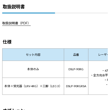
取扱説明書
取扱説明書（PDF）
仕様
セット内容
品番
レーザー
本体のみ
DSLP-90RG
・4方
・全方向水平ラ
・地
・
本体＋受光器（LRV-4RG）＋三脚（LEC-3）
DSLP-90RGRSA