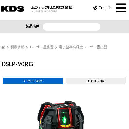
English
製品検索
製品情報
レーザー墨出器
電子整準高輝度レーザー墨出器
DSLP-90RG
DSLP-90RG
DSL-93RG