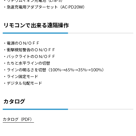
・リチウムイオン充電池（LTB-5）
・急速充電用アダプターセット（AC-PD20W）
リモコンで出来る遠隔操作
・電源のＯＮ/ＯＦＦ
・衝撃検知警告のＯＮ/ＯＦＦ
・バックライトのＯＮ/ＯＦＦ
・たちと水平ラインの切替
・ラインの明るさを切替（100％→65％→35％→100％）
・ライン固定モード
・デジタル勾配モード
カタログ
カタログ（PDF）