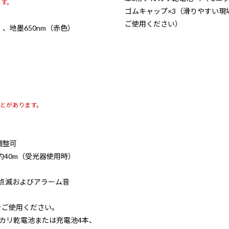
ます。
ゴムキャップ×3（滑りやすい
ご使用ください）
、地墨650nm（赤色）
とがあります。
調整可
約40m（受光器使用時）
光点滅およびアラーム音
ご使用ください。
カリ乾電池または充電池4本、