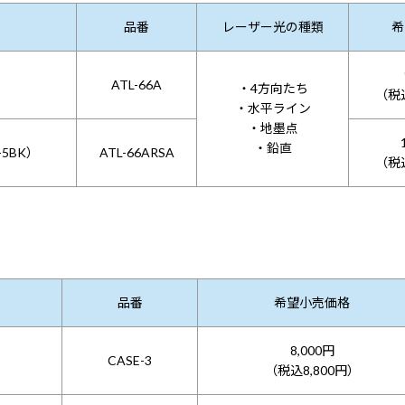
品番
レーザー光の種類
希
ATL-66A
・4方向たち
（税込
・水平ライン
・地墨点
・鉛直
5BK）
ATL-66ARSA
（税込
品番
希望小売価格
8,000円
CASE-3
（税込8,800円）