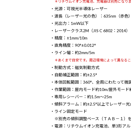
＊リチウムイオン充電池、充電器は別売になり
・光源：可視光半導体レーザー
・波長（レーザー光の色）：635nm（赤色）
・光出力：1mW以下
・レーザークラス2M（JIS C 6802：2014）
・精度：±1mm/10m
・直角精度：90°±0.012°
・ライン幅：約2mm/5m
＊あくまで目安です。周辺環境によって異なるこ
・制動方式：磁気制動方式
・自動補正範囲：約±2.5°
・本体回転範囲：360°、全周にわたって微
・作業範囲：屋内モード約10m/屋外モード
・専用レシーバー：約1.5m～25m
・傾斜アラーム：約±2.5°以上でレーザー
・ライン固定モード
※別売の傾斜調整ベース（ＴＡＢ－１）を
・電源：リチウムイオン充電池、単3形アル